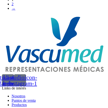
2
→
tudioicon-
Lastudioicon-
facebook
b-instagram-1
Links de interés
Nosotros
Puntos de venta
Productos