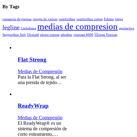
By Tags
cansancio de piernas
cirugia de varices
comfortline
comfortline cotton
Edema
fatiga
medias de compresion
legline
Linfedema
sportactive
Supportline Soft
Ulceraid
ulcera venosa
ultraline
venosan 6000
Úlceras Venosas
Flat Strong
Medias de Compresión
Para la Flat Strong, al ser
una prenda de tejido…
ReadyWrap
Medias de Compresión
El ReadyWrap® es un
sistema de compresión de
corto estiramiento,…